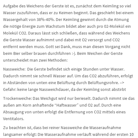
Aufgabe des Weichens der Gerste ist es, zunächst dem Keimling so viel
Wasser zuzuführen, dass er zu Keimen beginnt. Das geschieht bei einem
Wassergehalt von 38%-40%. Der Keimling gewinnt durch die Atmung
die nötige Energie zum Wachstum bildet aber auch pro 02-Molekül ein
Molekül CO2. Daraus lässt sich schließen, dass während des Weichens
die Gerste Wasser aufnimmt und dabei mit O2 versorgt und CO2
entfernt werden muss. Gott sei Dank, muss man diesen Vorgang nicht
beim Bier selber brauen durchführen :-). Beim Weichen der Gerste
unterscheidet man zwei Methoden:
Nassweiche: Die Gerste befindet sich einige Stunden unter Wasser.
Dadurch nimmt sie schnell Wasser auf. Um das CO2 abzuführen, erfolgt
in Abständen von unten eine Belüftung durch Belüftungsrohre. –>
Gefahr: keine lange Nassweichdauer, da der Keimling sonst abstirbt
Trockenweiche: Das Weichgut wird nur berieselt. Dadurch nimmt sie das
außen am Korn anhaftende “Haftwasser” und O2 auf. Durch eine
Absaugung von unten erfolgt die Entfernung von CO2 mittels eines
Ventitalors.
Zu beachten ist, dass bei reiner Nassweiche die Wasseraufnahme
langsamer erfolgt: Die Wasseraufnahme verläuft während der ersten 10