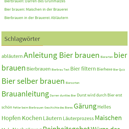
Bierbrauen: Darren des Grünmalzes
Bier brauen: Maischen in der Brauerei
Bierbrauen in der Brauerei: Abläutern
Schlagwörter
Anleitung Bier brauen
bier
abläutern
Bierarten
brauen
Bier filtern
Bierbrauen
Bierhexe
Bierbrau Test
Bier Quiz
Bier selber brauen
Biersorten
Brauanleitung
Durst wird durch Bier erst
Darren
dunkles Bier
Gärung
Helles
schön
Fehler beim Bierbrauen
Geschichte des Bieres
Maischen
Hopfen Kochen
Läutern
Läuterprozess
Reinheitsgebot