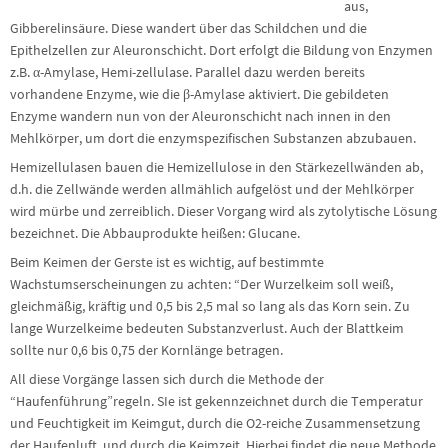
aus,
Gibberelinsäure. Diese wandert über das Schildchen und die
Epithelzellen zur Aleuronschicht. Dort erfolgt die Bildung von Enzymen
z.B. α-Amylase, Hemi-zellulase. Parallel dazu werden bereits
vorhandene Enzyme, wie die β-Amylase aktiviert. Die gebildeten
Enzyme wandern nun von der Aleuronschicht nach innen in den
Mehlkörper, um dort die enzymspezifischen Substanzen abzubauen.
Hemizellulasen bauen die Hemizellulose in den Stärkezellwänden ab,
d.h. die Zellwände werden allmählich aufgelöst und der Mehlkörper
wird mürbe und zerreiblich. Dieser Vorgang wird als zytolytische Lösung
bezeichnet. Die Abbauprodukte heißen: Glucane.
Beim Keimen der Gerste ist es wichtig, auf bestimmte
Wachstumserscheinungen zu achten: “Der Wurzelkeim soll weiß,
gleichmäßig, kräftig und 0,5 bis 2,5 mal so lang als das Korn sein. Zu
lange Wurzelkeime bedeuten Substanzverlust. Auch der Blattkeim
sollte nur 0,6 bis 0,75 der Kornlänge betragen.
All diese Vorgänge lassen sich durch die Methode der
“Haufenführung”regeln. SIe ist gekennzeichnet durch die Temperatur
und Feuchtigkeit im Keimgut, durch die O2-reiche Zusammensetzung
der Haufenluft, und durch die Keimzeit. Hierbei findet die neue Methode