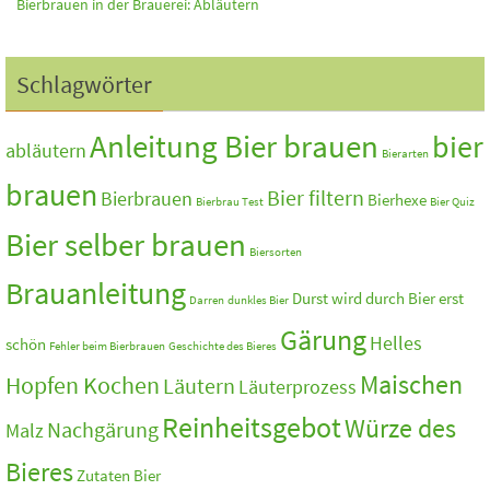
Bierbrauen in der Brauerei: Abläutern
Schlagwörter
Anleitung Bier brauen
bier
abläutern
Bierarten
brauen
Bier filtern
Bierbrauen
Bierhexe
Bierbrau Test
Bier Quiz
Bier selber brauen
Biersorten
Brauanleitung
Durst wird durch Bier erst
Darren
dunkles Bier
Gärung
Helles
schön
Fehler beim Bierbrauen
Geschichte des Bieres
Maischen
Hopfen Kochen
Läutern
Läuterprozess
Reinheitsgebot
Würze des
Nachgärung
Malz
Bieres
Zutaten Bier