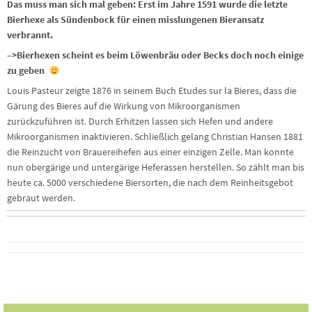
Das muss man sich mal geben: Erst im Jahre 1591 wurde die letzte
Bierhexe als Sündenbock für einen misslungenen Bieransatz
verbrannt.
–>Bierhexen scheint es beim Löwenbräu oder Becks doch noch einige
zu geben
Louis Pasteur zeigte 1876 in seinem Buch Etudes sur la Bieres, dass die
Gärung des Bieres auf die Wirkung von Mikroorganismen
zurückzuführen ist. Durch Erhitzen lassen sich Hefen und andere
Mikroorganismen inaktivieren. Schließlich gelang Christian Hansen 1881
die Reinzucht von Brauereihefen aus einer einzigen Zelle. Man konnte
nun obergärige und untergärige Heferassen herstellen. So zählt man bis
heute ca. 5000 verschiedene Biersorten, die nach dem Reinheitsgebot
gebraut werden.