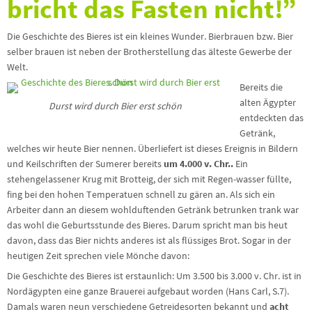
bricht das Fasten nicht!”
Die Geschichte des Bieres ist ein kleines Wunder. Bierbrauen bzw. Bier
selber brauen ist neben der Brotherstellung das älteste Gewerbe der
Welt.
Bereits die
alten Ägypter
Durst wird durch Bier erst schön
entdeckten das
Getränk,
welches wir heute Bier nennen. Überliefert ist dieses Ereignis in Bildern
und Keilschriften der Sumerer bereits
um 4.000 v. Chr..
Ein
stehengelassener Krug mit Brotteig, der sich mit Regen-wasser füllte,
fing bei den hohen Temperatuen schnell zu gären an. Als sich ein
Arbeiter dann an diesem wohlduftenden Getränk betrunken trank war
das wohl die Geburtsstunde des Bieres. Darum spricht man bis heut
davon, dass das Bier nichts anderes ist als flüssiges Brot. Sogar in der
heutigen Zeit sprechen viele Mönche davon:
Die Geschichte des Bieres ist erstaunlich: Um 3.500 bis 3.000 v. Chr. ist in
Nordägypten eine ganze Brauerei aufgebaut worden (Hans Carl, S.7).
Damals waren neun verschiedene Getreidesorten bekannt und
acht