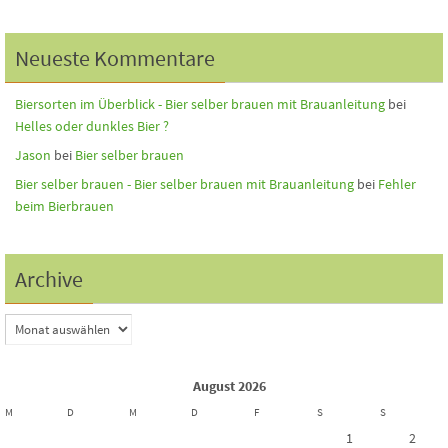
Neueste Kommentare
Biersorten im Überblick - Bier selber brauen mit Brauanleitung
bei
Helles oder dunkles Bier ?
Jason
bei
Bier selber brauen
Bier selber brauen - Bier selber brauen mit Brauanleitung
bei
Fehler
beim Bierbrauen
Archive
August 2026
M
D
M
D
F
S
S
1
2