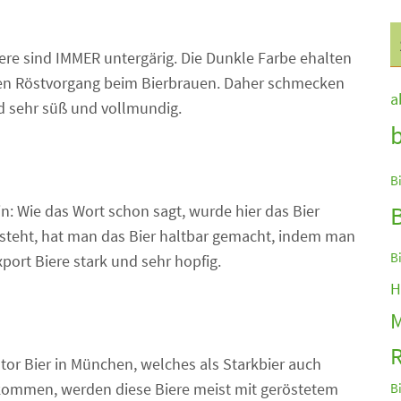
ere sind IMMER untergärig. Die Dunkle Farbe ehalten
den Röstvorgang beim Bierbrauen. Daher schmecken
a
 sehr süß und vollmundig.
B
in: Wie das Wort schon sagt, wurde hier das Bier
ersteht, hat man das Bier haltbar gemacht, indem man
B
ort Biere stark und sehr hopfig.
H
M
R
ator Bier in München, welches als Starkbier auch
kommen, werden diese Biere meist mit geröstetem
B