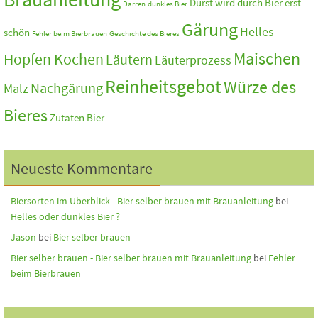
Durst wird durch Bier erst
Darren
dunkles Bier
Gärung
Helles
schön
Fehler beim Bierbrauen
Geschichte des Bieres
Maischen
Hopfen Kochen
Läutern
Läuterprozess
Reinheitsgebot
Würze des
Nachgärung
Malz
Bieres
Zutaten Bier
Neueste Kommentare
Biersorten im Überblick - Bier selber brauen mit Brauanleitung
bei
Helles oder dunkles Bier ?
Jason
bei
Bier selber brauen
Bier selber brauen - Bier selber brauen mit Brauanleitung
bei
Fehler
beim Bierbrauen