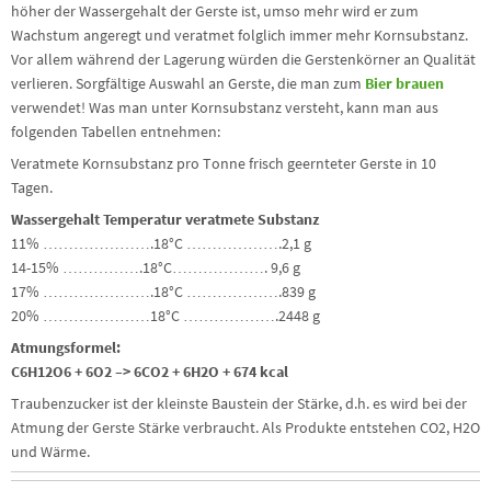
höher der Wassergehalt der Gerste ist, umso mehr wird er zum
Wachstum angeregt und veratmet folglich immer mehr Kornsubstanz.
Vor allem während der Lagerung würden die Gerstenkörner an Qualität
verlieren. Sorgfältige Auswahl an Gerste, die man zum
Bier brauen
verwendet! Was man unter Kornsubstanz versteht, kann man aus
folgenden Tabellen entnehmen:
Veratmete Kornsubstanz pro Tonne frisch geernteter Gerste in 10
Tagen.
Wassergehalt Temperatur veratmete Substanz
11% ………………….18°C ……………….2,1 g
14-15% …………….18°C………………. 9,6 g
17% ………………….18°C ……………….839 g
20% …………………18°C ……………….2448 g
Atmungsformel:
C6H12O6 + 6O2 –> 6CO2 + 6H2O + 674 kcal
Traubenzucker ist der kleinste Baustein der Stärke, d.h. es wird bei der
Atmung der Gerste Stärke verbraucht. Als Produkte entstehen CO2, H2O
und Wärme.