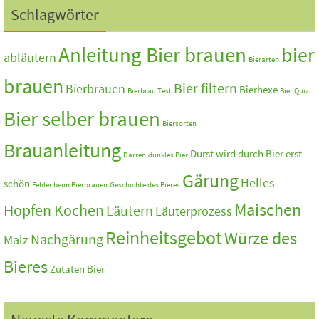
Schlagwörter
Anleitung Bier brauen
bier
abläutern
Bierarten
brauen
Bier filtern
Bierbrauen
Bierhexe
Bierbrau Test
Bier Quiz
Bier selber brauen
Biersorten
Brauanleitung
Durst wird durch Bier erst
Darren
dunkles Bier
Gärung
Helles
schön
Fehler beim Bierbrauen
Geschichte des Bieres
Maischen
Hopfen Kochen
Läutern
Läuterprozess
Reinheitsgebot
Würze des
Nachgärung
Malz
Bieres
Zutaten Bier