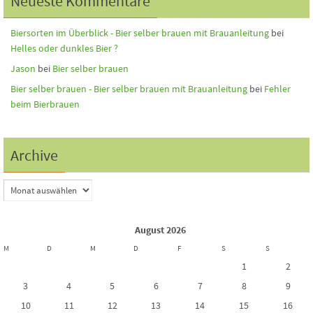
Neueste Kommentare
Biersorten im Überblick - Bier selber brauen mit Brauanleitung
bei
Helles oder dunkles Bier ?
Jason
bei
Bier selber brauen
Bier selber brauen - Bier selber brauen mit Brauanleitung
bei
Fehler
beim Bierbrauen
Archive
August 2026
M
D
M
D
F
S
S
1
2
3
4
5
6
7
8
9
10
11
12
13
14
15
16