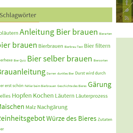
Schlagwörter
Anleitung Bier brauen
bläutern
Bierarten
bier brauen
Bier filtern
Bierbrauen
Bierbrau Test
Bier selber brauen
ierhexe
Bier Quiz
Biersorten
Brauanleitung
Durst wird durch
Darren
dunkles Bier
Gärung
ier erst schön
Fehler beim Bierbrauen
Geschichte des Bieres
Hopfen Kochen
Läutern
elles
Läuterprozess
aischen
Nachgärung
Malz
einheitsgebot
Würze des Bieres
Zutaten
ier