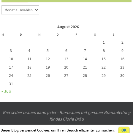
August 2026
M
D
M
D
F
S
S
1
2
3
4
5
6
7
8
9
10
11
12
13
14
15
16
17
18
19
20
21
22
23
24
25
26
27
28
29
30
31
« Juli
Bier selber brauen kann jeder - Bierbrauen mit genauer Brauanleitung
für das Gloria Bräu
brau-bier.de
der Bierbrau-blog
2015
Dieser Blog verwendet Cookies, um Ihren Besuch effizienter zu machen.
OK