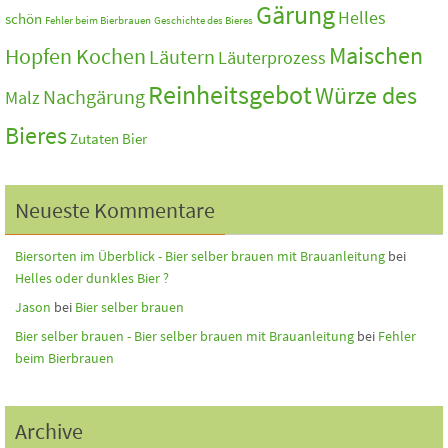
Gärung
Helles
schön
Fehler beim Bierbrauen
Geschichte des Bieres
Maischen
Hopfen Kochen
Läutern
Läuterprozess
Reinheitsgebot
Würze des
Nachgärung
Malz
Bieres
Zutaten Bier
Neueste Kommentare
Biersorten im Überblick - Bier selber brauen mit Brauanleitung
bei
Helles oder dunkles Bier ?
Jason
bei
Bier selber brauen
Bier selber brauen - Bier selber brauen mit Brauanleitung
bei
Fehler
beim Bierbrauen
Archive