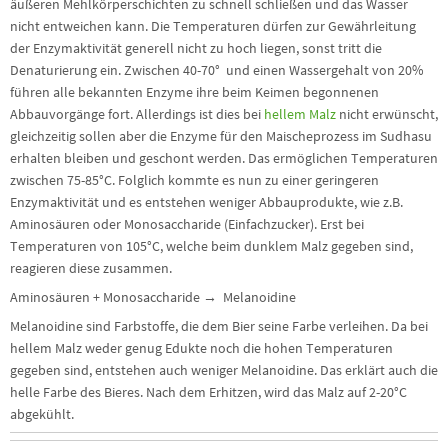
äußeren Mehlkörperschichten zu schnell schließen und das Wasser
nicht entweichen kann. Die Temperaturen dürfen zur Gewährleitung
der Enzymaktivität generell nicht zu hoch liegen, sonst tritt die
Denaturierung ein. Zwischen 40-70° und einen Wassergehalt von 20%
führen alle bekannten Enzyme ihre beim Keimen begonnenen
Abbauvorgänge fort. Allerdings ist dies bei
hellem Malz
nicht erwünscht,
gleichzeitig sollen aber die Enzyme für den Maischeprozess im Sudhasu
erhalten bleiben und geschont werden. Das ermöglichen Temperaturen
zwischen 75-85°C. Folglich kommte es nun zu einer geringeren
Enzymaktivität und es entstehen weniger Abbauprodukte, wie z.B.
Aminosäuren oder Monosaccharide (Einfachzucker). Erst bei
Temperaturen von 105°C, welche beim dunklem Malz gegeben sind,
reagieren diese zusammen.
Aminosäuren + Monosaccharide → Melanoidine
Melanoidine sind Farbstoffe, die dem Bier seine Farbe verleihen. Da bei
hellem Malz weder genug Edukte noch die hohen Temperaturen
gegeben sind, entstehen auch weniger Melanoidine. Das erklärt auch die
helle Farbe des Bieres. Nach dem Erhitzen, wird das Malz auf 2-20°C
abgekühlt.