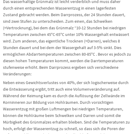
Das wasserhaltige Grünmalz ist leicht verderblich und muss daher
durch einen entsprechenden Wasserentzug in einen lagerfesten
Zustand gebracht werden. Beim Darrprozess, der 24 Stunden dauert,
sind zwei Stufen zu unterscheiden. Zum einen, das Schwelken
(=Vertrocknung), bei dem das Grünmalz “10-12 Stunden bei niedrigen
Temperaturen zwischen 45°C-65°C unter 10% Wassergehalt entwässert
wird. Zum anderen, das eigentliche Trocknen (=Darren), welches 8
Stunden dauert und bei dem der Wassergehalt auf 3-5% sinkt. Dies
ermöglichen Abdarrtemperaturen zwischen 80-85°C . Bevor es jedoch zu
diesen hohen Temperaturen kommt, werden die Darrtemperaturen
stufenweise erhöht. Beim Darrprozess ergeben sich verschiedene
Veränderungen:
Neben eines Gewichtsverlustes von 40%, der sich logischerweise durch
die Entwässerung ergibt, tritt auch eine Volumenveränderung auf.
Während der Keimung kam es durch die Auflösung der Zellwände im
Korninneren zur Bildung von Hohlräumen. Durch vorsichtigen
Wasserentzug mit großen Luftmengen bei niedrigen Temperaturen,
können die Hohlräume beim Schwelken und Darren und somit die
Mürbigkeit des Grünmalzes erhalten bleiben. Sind die Temperaturen zu
hoch, erfolgt der Wasserentzug zu schnell, so dass sich die Poren der