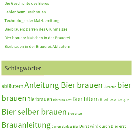
Die Geschichte des Bieres
Fehler beim Bierbrauen
Technologie der Malzbereitung
Bierbrauen: Darren des Grünmalzes
Bier brauen: Maischen in der Brauerei
Bierbrauen in der Brauerei: Abläutern
Schlagwörter
Anleitung Bier brauen
bier
abläutern
Bierarten
brauen
Bier filtern
Bierbrauen
Bierhexe
Bierbrau Test
Bier Quiz
Bier selber brauen
Biersorten
Brauanleitung
Durst wird durch Bier erst
Darren
dunkles Bier