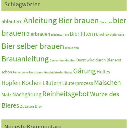
Schlagwörter
Anleitung Bier brauen
bier
abläutern
Bierarten
brauen
Bier filtern
Bierbrauen
Bierhexe
Bierbrau Test
Bier Quiz
Bier selber brauen
Biersorten
Brauanleitung
Durst wird durch Bier erst
Darren
dunkles Bier
Gärung
Helles
schön
Fehler beim Bierbrauen
Geschichte des Bieres
Maischen
Hopfen Kochen
Läutern
Läuterprozess
Reinheitsgebot
Würze des
Nachgärung
Malz
Bieres
Zutaten Bier
Neueste Kommentare