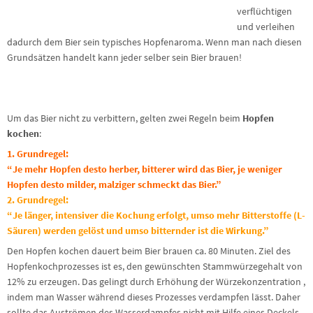
verflüchtigen
und verleihen
dadurch dem Bier sein typisches Hopfenaroma. Wenn man nach diesen
Grundsätzen handelt kann jeder selber sein Bier brauen!
Um das Bier nicht zu verbittern, gelten zwei Regeln beim
Hopfen
kochen
:
1. Grundregel:
“Je mehr Hopfen desto herber, bitterer wird das Bier, je weniger
Hopfen desto milder, malziger schmeckt das Bier.”
2. Grundregel:
“Je länger, intensiver die Kochung erfolgt, umso mehr Bitterstoffe
(L-
Säuren) werden gelöst und umso bitternder ist die Wirkung.”
Den Hopfen kochen dauert beim Bier brauen ca. 80 Minuten. Ziel des
Hopfenkochprozesses ist es, den gewünschten Stammwürzegehalt von
12% zu erzeugen. Das gelingt durch Erhöhung der Würzekonzentration ,
indem man Wasser während dieses Prozesses verdampfen lässt. Daher
sollte das Auströmen des Wasserdampfes nicht mit Hilfe eines Deckels