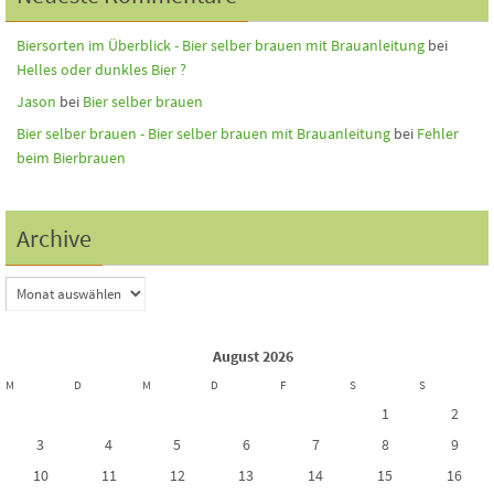
Biersorten im Überblick - Bier selber brauen mit Brauanleitung
bei
Helles oder dunkles Bier ?
Jason
bei
Bier selber brauen
Bier selber brauen - Bier selber brauen mit Brauanleitung
bei
Fehler
beim Bierbrauen
Archive
August 2026
M
D
M
D
F
S
S
1
2
3
4
5
6
7
8
9
10
11
12
13
14
15
16