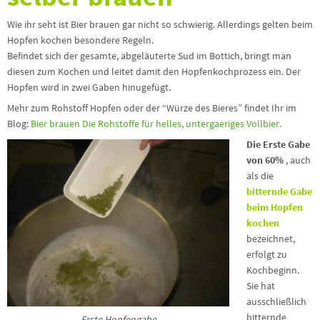
Wie ihr seht ist Bier brauen gar nicht so schwierig. Allerdings gelten beim
Hopfen kochen besondere Regeln.
Befindet sich der gesamte, abgeläuterte Sud im Bottich, bringt man
diesen zum Kochen und leitet damit den Hopfenkochprozess ein. Der
Hopfen wird in zwei Gaben hinugefügt.
Mehr zum Rohstoff Hopfen oder der “Würze des Bieres” findet Ihr im
Blog:
Bier brauen Die Rohstoffe für helles, untergaeriges Vollbier.
Die Erste Gabe
von 60%
, auch
als die
bitternde Gabe
beim Hopfen
kochen
bezeichnet,
erfolgt zu
Kochbeginn.
Sie hat
ausschließlich
bitternde
Erste Hopfengabe