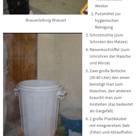
Wecker
Putzmittel zur
Brauanleitung Brauset
hygienischen
Reinigung
Schrotmühle (zum
Schroten des Malzes)
Riesenkochlöffel (zum
Umrühren der Maische
und Würze)
Zwei große Bottiche
(30-40 Liter) den einen
benötigt man zum
Maischen, den anderen
braucht man zum
Anstellen (das bedeutet
als Gärgefäß)
2 große Plastikkübel
mit integrieretem Sieb
(Filter) und Ablaufhahn.