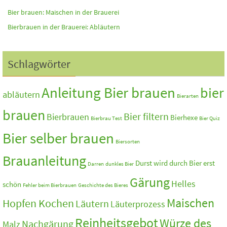
Bier brauen: Maischen in der Brauerei
Bierbrauen in der Brauerei: Abläutern
Schlagwörter
Anleitung Bier brauen
bier
abläutern
Bierarten
brauen
Bier filtern
Bierbrauen
Bierhexe
Bierbrau Test
Bier Quiz
Bier selber brauen
Biersorten
Brauanleitung
Durst wird durch Bier erst
Darren
dunkles Bier
Gärung
Helles
schön
Fehler beim Bierbrauen
Geschichte des Bieres
Maischen
Hopfen Kochen
Läutern
Läuterprozess
Reinheitsgebot
Würze des
Nachgärung
Malz